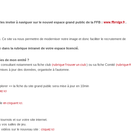
 les inviter à naviguer sur le nouvel espace grand public de la FFB :
www.ffbridge.fr
.
b. Ce site va nous permettre de moderniser notre image et donc faciliter le recrutement de
le
dans la rubrique intranet de votre espace licencié.
ées de mon entité ?
n consultant notamment sa fiche club
(rubrique Trouver un club
) ou sa fiche Comité
(rubrique 
e mises à jour des données, organisée à l’automne.
orer => la fiche du site grand public sera mise à jour en 10min
ez ici
ble
en cliquant ici.
ournois et sur votre site internet.
s vos salles de jeu.
 vidéos sur le nouveau site :
cliquez ici