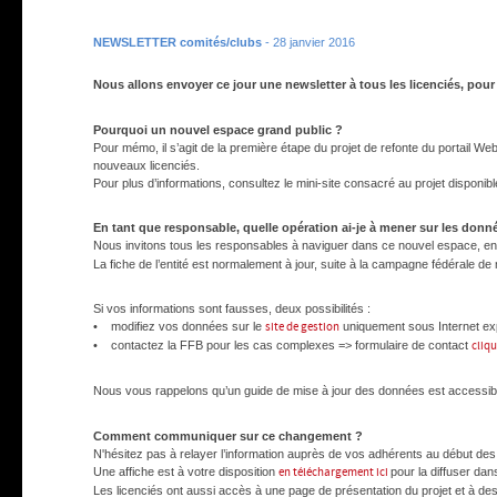
NEWSLETTER comités/clubs
- 28 janvier 2016
Nous allons envoyer ce jour une newsletter à tous les licenciés, pour
Pourquoi un nouvel espace grand public ?
Pour mémo, il s’agit de la première étape du projet de refonte du portail We
nouveaux licenciés.
Pour plus d’informations, consultez le mini-site consacré au projet disponib
En tant que responsable, quelle opération ai-je à mener sur les donn
Nous invitons tous les responsables à naviguer dans ce nouvel espace, e
La fiche de l’entité est normalement à jour, suite à la campagne fédérale d
Si vos informations sont fausses, deux possibilités :
• modifiez vos données sur le
site de gestion
uniquement sous Internet expl
• contactez la FFB pour les cas complexes => formulaire de contact
cliqu
Nous vous rappelons qu’un guide de mise à jour des données est accessi
Comment communiquer sur ce changement ?
N'hésitez pas à relayer l’information auprès de vos adhérents au début des t
Une affiche est à votre disposition
en téléchargement ici
pour la diffuser dan
Les licenciés ont aussi accès à une page de présentation du projet et à des