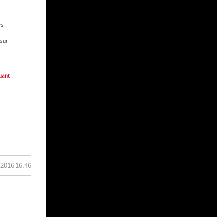
es
 sur
quant
 2016 16:46