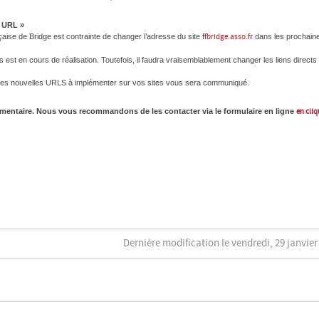
s URL »
aise de Bridge est contrainte de changer l’adresse du site
ffbridge.asso.fr
dans les prochain
st en cours de réalisation. Toutefois, il faudra vraisemblablement changer les liens directs
ec les nouvelles URLS à implémenter sur vos sites vous sera communiqué.
émentaire. Nous vous recommandons de les contacter via le formulaire en ligne
en cli
Dernière modification le vendredi, 29 janvier