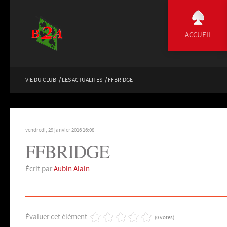
ACCUEIL
VIE DU CLUB
/
LES ACTUALITES
/
FFBRIDGE
vendredi, 29 janvier 2016 16:08
FFBRIDGE
Écrit par
Aubin Alain
Évaluer cet élément
(0 Votes)