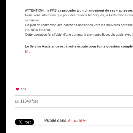
ATTENTION : la FFB va procéder à un changement de ses « adresse
Nous vous informons que pour des raisons techniques, la Fédération Franç
semaines.
Un plan de redirection des adresses anciennes vers les nouvelles adresses e
vos sites Internet.
Cette opération fera l’objet d’une communication spécifique. Un guide av
Le Service Assistance est à votre écoute pour toute question compl
ici
.
add
Lu
11348
fois
Publié dans
Actualités