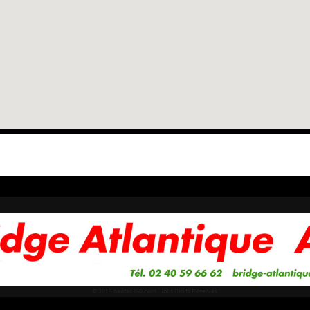
© 2015 nantes360.com . Tous Droits Réservés.