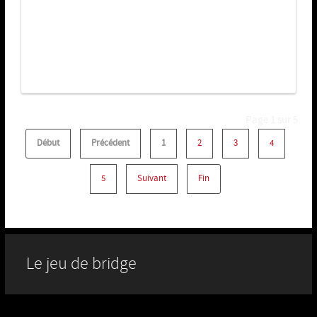
Page 1 sur 5
Début
Précédent
1
2
3
4
5
Suivant
Fin
Le jeu de bridge