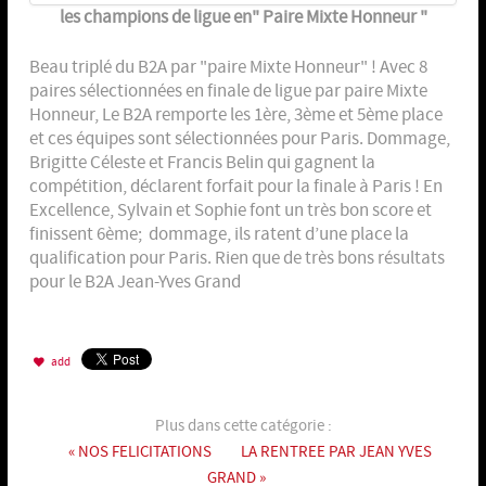
les champions de ligue en" Paire Mixte Honneur "
Beau triplé du B2A par "paire Mixte Honneur" ! Avec 8
paires sélectionnées en finale de ligue par paire Mixte
Honneur, Le B2A remporte les 1ère, 3ème et 5ème place
et ces équipes sont sélectionnées pour Paris. Dommage,
Brigitte Céleste et Francis Belin qui gagnent la
compétition, déclarent forfait pour la finale à Paris ! En
Excellence, Sylvain et Sophie font un très bon score et
finissent 6ème; dommage, ils ratent d’une place la
qualification pour Paris. Rien que de très bons résultats
pour le B2A Jean-Yves Grand
add
Plus dans cette catégorie :
« NOS FELICITATIONS
LA RENTREE PAR JEAN YVES
GRAND »