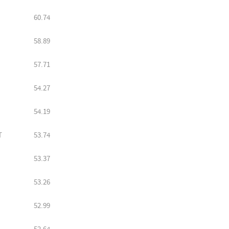
60.74
58.89
57.71
54.27
54.19
T
53.74
53.37
53.26
52.99