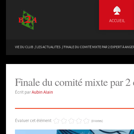
ACCUEIL
VIE DU CLUB
/
LES ACTUALITES
/
FINALE DU COMITÉ MIXTE PAR 2 EXPERT À ANGE
Finale du comité mixte par 2
Écrit par
Aubin Alain
Évaluer cet élément
(0 Votes)