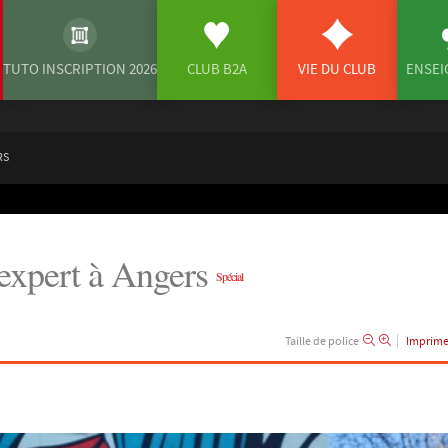
TUTO INSCRIPTION 2026
CLUB B2A
VIE DU CLUB
ENSE
RS
 expert à Angers
Spécial
Taille de police
Imprime