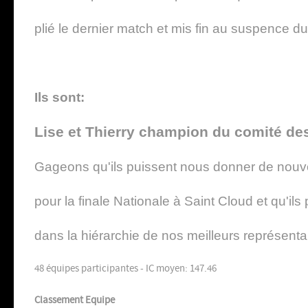
plié le dernier match et mis fin au suspence 
Ils sont:
Lise et Thierry champion du comité des
Gageons qu'ils puissent nous donner de no
pour la finale Nationale à Saint Cloud et qu'ils
dans la hiérarchie de nos meilleurs représentan
48 équipes participantes - IC moyen: 147.46
Classement
Equipe