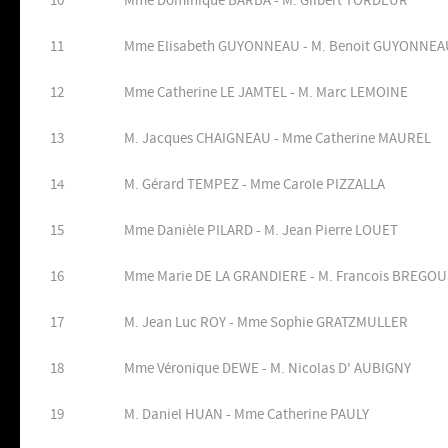
10
Mme Dominique BARBA - M. Gilbert TORDEUR
11
Mme Elisabeth GUYONNEAU - M. Benoit GUYONNEA
12
Mme Catherine LE JAMTEL - M. Marc LEMOINE
13
M. Jacques CHAIGNEAU - Mme Catherine MAUREL
14
M. Gérard TEMPEZ - Mme Carole PIZZALLA
15
Mme Danièle PILARD - M. Jean Pierre LOUET
16
Mme Marie DE LA GRANDIERE - M. Francois BREGOU
17
M. Jean Luc ROY - Mme Sophie GRATZMULLER
18
Mme Véronique DEWE - M. Nicolas D' AUBIGNY
19
M. Daniel HUAN - Mme Catherine PAULY