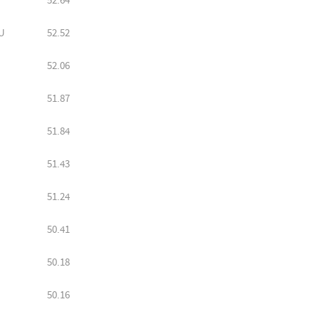
52.64
U
52.52
52.06
51.87
51.84
51.43
51.24
50.41
50.18
50.16