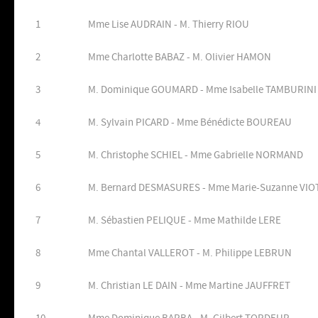
1
Mme Lise AUDRAIN - M. Thierry RIOU
2
Mme Charlotte BABAZ - M. Olivier HAMON
3
M. Dominique GOUMARD - Mme Isabelle TAMBURINI
4
M. Sylvain PICARD - Mme Bénédicte BOUREAU
5
M. Christophe SCHIEL - Mme Gabrielle NORMAND
6
M. Bernard DESMASURES - Mme Marie-Suzanne VIO
7
M. Sébastien PELIQUE - Mme Mathilde LERE
8
Mme Chantal VALLEROT - M. Philippe LEBRUN
9
M. Christian LE DAIN - Mme Martine JAUFFRET