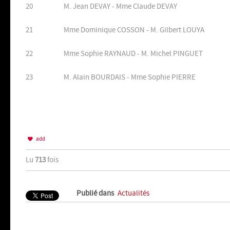
20
M. Jean DEVAY - Mme Claude DEVAY
21
Mme Dominique COSSON - M. Gilbert LOUYA
22
Mme Sophie RAYNAUD - M. Michel PINGUET
23
M. Alain BOURDAIS - Mme Sophie PIERRE
add
Lu
713
fois
Publié dans
Actualités